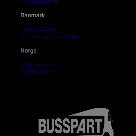
info@busspart.se
Danmark
(+45) 51 507 545
mikael.stroyer@busspart.dk
Norge
(+47) 69-32 22 60
info@busspart.no
Widgettitel (valfritt)