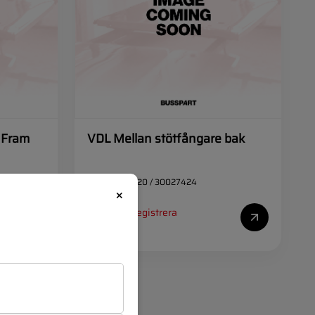
 Fram
VDL Mellan stötfångare bak
OEM:
31032720 / 30027424
×
Logga in
/
Registrera
att se priser