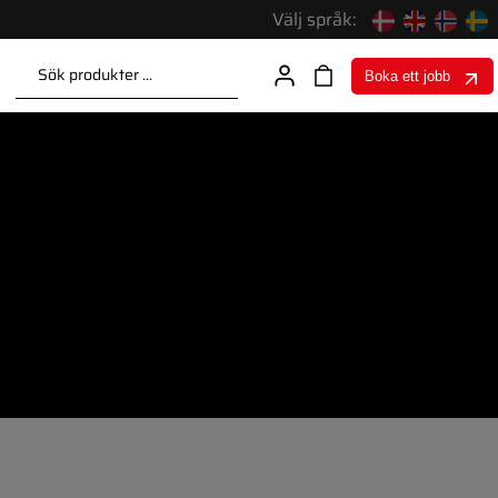
Välj språk:
Sök produkter ...
Boka ett jobb