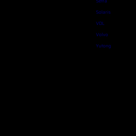
Setra
Solaris
VDL
Volvo
Yutong