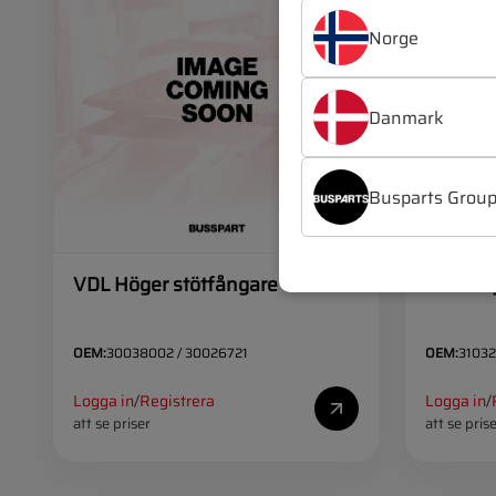
Norge
Danmark
Busparts Grou
VDL Höger stötfångare fram
VDL Hög
OEM:
30038002 / 30026721
OEM:
31032
Logga in
/
Registrera
Logga in
/
att se priser
att se pris