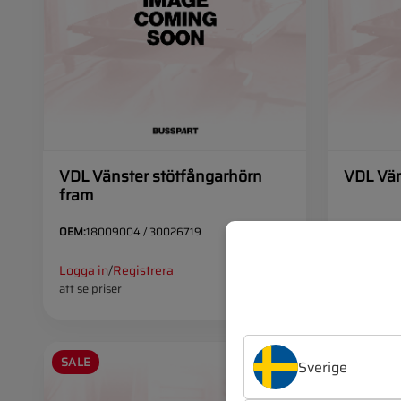
VDL Vänster stötfångarhörn
VDL Vän
fram
OEM:
18009004 / 30026719
OEM:
31032
Logga in
/
Registrera
Logga in
/
att se priser
att se pris
SALE
SALE
VDL
Sverige