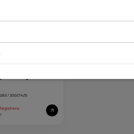
p
er stötfångare fram
283 / 30027425
Registrera
er