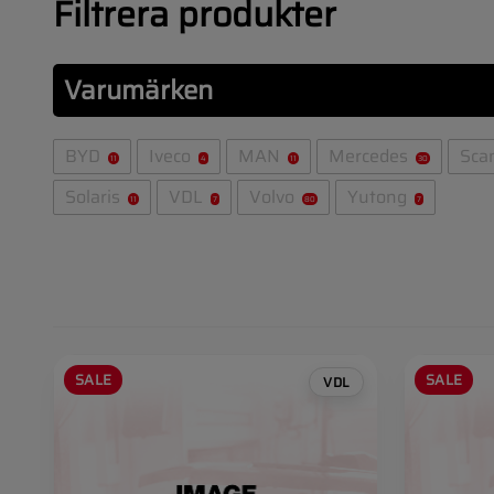
Filtrera produkter
Varumärken
BYD
Iveco
MAN
Mercedes
Sca
11
4
11
30
Solaris
VDL
Volvo
Yutong
11
7
80
7
SALE
SALE
VDL