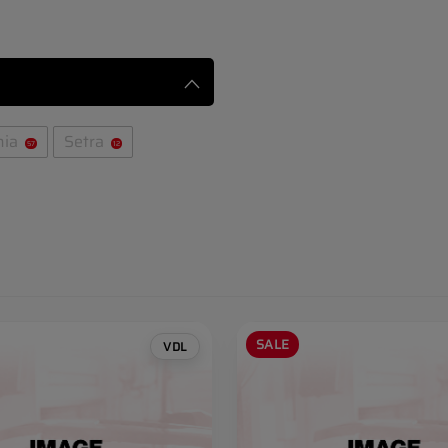
nia
Setra
57
12
SALE
VDL